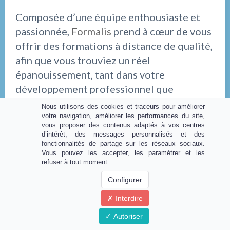
Composée d’une équipe enthousiaste et
passionnée,
Formalis
prend à cœur de vous
offrir des formations à distance de qualité,
afin que vous trouviez un réel
épanouissement, tant dans votre
développement professionnel que
personnel. Notre but est de vous
Nous utilisons des cookies et traceurs pour améliorer
permettre d’atteindre l’excellence dans le
votre navigation, améliorer les performances du site,
vous proposer des contenus adaptés à vos centres
domaine que vous avez choisi. En mettant à
d’intérêt, des messages personnalisés et des
fonctionnalités de partage sur les réseaux sociaux.
votre portée de très nombreux outils pour
Vous pouvez les accepter, les paramétrer et les
votre bien-être, nous vous donnons autant
refuser à tout moment.
de clés pour vous déployer dans un monde
Configurer
où vous ferez la différence.
Interdire
Autoriser